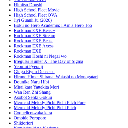
Himitsu Doushi
High School Fleet Movie
High School Fleet OVA
Jiyi Guanli Ju (2026)
Boku no Hero Academia: I Am a Hero Too
Rockman EXE Beast+
Rockman EXE Stream
Rockman EXE Beast
Rockman EXE Axess
Rockman EXE
Rockman Hoshi ni Negai wo
Irregular Hunter X: The Day of Sigma
Yeon-ui Pyeonji
Ginga Eiyuu Densetsu
Hirune Hime: Shiranai Watashi no Monogatari
Dounika Naru Hibi
Mirai kara Yattekita Mori
Wan Ren Zhi Shang
Asobot Senki Gokuu
Mermaid Melody Pichi Pichi Pitch Pure
Mermaid Melody Pichi Pichi Pitch
Coquelicot-zaka kara
Omoide Poroporo
Shikioriori