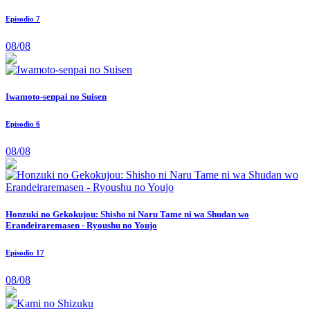
Episodio 7
08/08
Iwamoto-senpai no Suisen
Episodio 6
08/08
Honzuki no Gekokujou: Shisho ni Naru Tame ni wa Shudan wo
Erandeiraremasen - Ryoushu no Youjo
Episodio 17
08/08