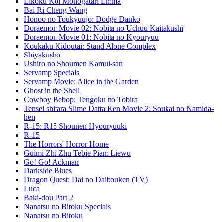
Eikoku Koi Monogatari Emma
Bai Ri Cheng Wang
Honoo no Toukyuujo: Dodge Danko
Doraemon Movie 02: Nobita no Uchuu Kaitakushi
Doraemon Movie 01: Nobita no Kyouryuu
Koukaku Kidoutai: Stand Alone Complex
Shiyakusho
Ushiro no Shoumen Kamui-san
Servamp Specials
Servamp Movie: Alice in the Garden
Ghost in the Shell
Cowboy Bebop: Tengoku no Tobira
Tensei shitara Slime Datta Ken Movie 2: Soukai no Namida-
hen
R-15: R15 Shounen Hyouryuuki
R-15
The Horrors' Horror Home
Guimi Zhi Zhu Tebie Pian: Liewu
Go! Go! Ackman
Darkside Blues
Dragon Quest: Dai no Daibouken (TV)
Luca
Baki-dou Part 2
Nanatsu no Bitoku Specials
Nanatsu no Bitoku