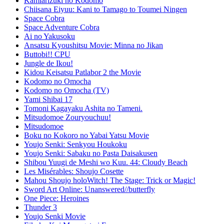
Kamiarizuki no Kodomo
Chiisana Eiyuu: Kani to Tamago to Toumei Ningen
Space Cobra
Space Adventure Cobra
Ai no Yakusoku
Ansatsu Kyoushitsu Movie: Minna no Jikan
Buttobi!! CPU
Jungle de Ikou!
Kidou Keisatsu Patlabor 2 the Movie
Kodomo no Omocha
Kodomo no Omocha (TV)
Yami Shibai 17
Tomoni Kagayaku Ashita no Tameni.
Mitsudomoe Zouryouchuu!
Mitsudomoe
Boku no Kokoro no Yabai Yatsu Movie
Youjo Senki: Senkyou Houkoku
Youjo Senki: Sabaku no Pasta Daisakusen
Shibou Yuugi de Meshi wo Kuu. 44: Cloudy Beach
Les Misérables: Shoujo Cosette
Mahou Shoujo holoWitch! The Stage: Trick or Magic!
Sword Art Online: Unanswered//butterfly
One Piece: Heroines
Thunder 3
Youjo Senki Movie