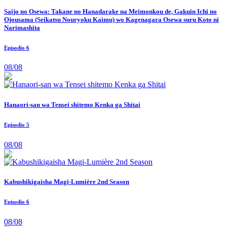
Saijo no Osewa: Takane no Hanadarake na Meimonkou de, Gakuin Ichi no
Ojousama (Seikatsu Nouryoku Kaimu) wo Kagenagara Osewa suru Koto ni
Narimashita
Episodio 6
08/08
Hanaori-san wa Tensei shitemo Kenka ga Shitai
Episodio 5
08/08
Kabushikigaisha Magi-Lumière 2nd Season
Episodio 6
08/08