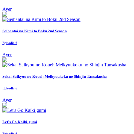
Ayer
Seihantai na Kimi to Boku 2nd Season
Episodio 6
Ayer
Sekai Saikyou no Kouei: Meikyuukoku no Shinjin Tansakusha
Episodio 6
Ayer
Let's Go Kaiki-gumi
Episodio 6