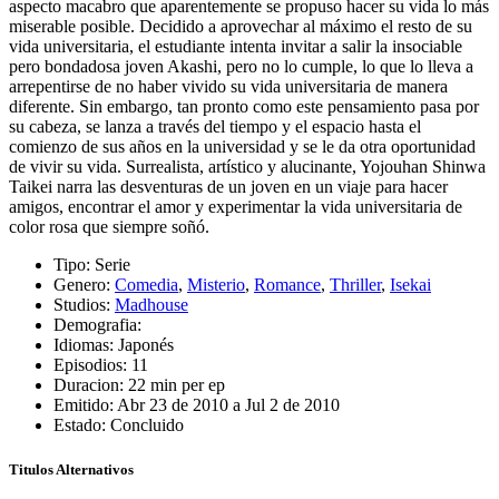
aspecto macabro que aparentemente se propuso hacer su vida lo más
miserable posible. Decidido a aprovechar al máximo el resto de su
vida universitaria, el estudiante intenta invitar a salir la insociable
pero bondadosa joven Akashi, pero no lo cumple, lo que lo lleva a
arrepentirse de no haber vivido su vida universitaria de manera
diferente. Sin embargo, tan pronto como este pensamiento pasa por
su cabeza, se lanza a través del tiempo y el espacio hasta el
comienzo de sus años en la universidad y se le da otra oportunidad
de vivir su vida. Surrealista, artístico y alucinante, Yojouhan Shinwa
Taikei narra las desventuras de un joven en un viaje para hacer
amigos, encontrar el amor y experimentar la vida universitaria de
color rosa que siempre soñó.
Tipo:
Serie
Genero:
Comedia
,
Misterio
,
Romance
,
Thriller
,
Isekai
Studios:
Madhouse
Demografia:
Idiomas:
Japonés
Episodios:
11
Duracion:
22 min per ep
Emitido:
Abr 23 de 2010 a Jul 2 de 2010
Estado:
Concluido
Titulos Alternativos