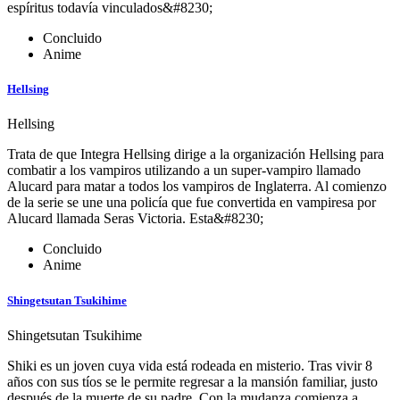
espíritus todavía vinculados&#8230;
Concluido
Anime
Hellsing
Hellsing
Trata de que Integra Hellsing dirige a la organización Hellsing para
combatir a los vampiros utilizando a un super-vampiro llamado
Alucard para matar a todos los vampiros de Inglaterra. Al comienzo
de la serie se une una policía que fue convertida en vampiresa por
Alucard llamada Seras Victoria. Esta&#8230;
Concluido
Anime
Shingetsutan Tsukihime
Shingetsutan Tsukihime
Shiki es un joven cuya vida está rodeada en misterio. Tras vivir 8
años con sus tíos se le permite regresar a la mansión familiar, justo
después de la muerte de su padre. Con la mudanza comienza a