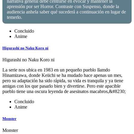
narrativa general debe centrarse en evocar y mantener la
aprensión por ser Horror. Contraste con Suspenso, donde la
audiencia anhela saber qué sucederá a continuación en lugar de
temerlo.
Concluido
Anime
Higurashi no Naku Koro ni
Higurashi no Naku Koro ni
La serie nos ubica en 1983 en un pequeño pueblo llamdo
Hinamizawa, donde Keiichi se ha mudado hace apenas un mes,
pero su adaptación ha sido rápida, su vida es tranquila y ya tiene
amigas con los que pasarlo bien y divertirse. Pero este apacible
pueblo tiene una oscura leyenda de asesinatos macabros,&#8230;
Concluido
Anime
Monster
Monster