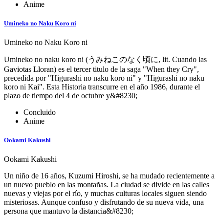
Anime
Umineko no Naku Koro ni
Umineko no Naku Koro ni
Umineko no naku koro ni (うみねこのなく頃に, lit. Cuando las
Gaviotas Lloran) es el tercer titulo de la saga "When they Cry",
precedida por "Higurashi no naku koro ni" y "Higurashi no naku
koro ni Kai". Esta Historia transcurre en el año 1986, durante el
plazo de tiempo del 4 de octubre y&#8230;
Concluido
Anime
Ookami Kakushi
Ookami Kakushi
Un niño de 16 años, Kuzumi Hiroshi, se ha mudado recientemente a
un nuevo pueblo en las montañas. La ciudad se divide en las calles
nuevas y viejas por el río, y muchas culturas locales siguen siendo
misteriosas. Aunque confuso y disfrutando de su nueva vida, una
persona que mantuvo la distancia&#8230;