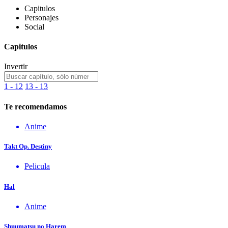
Capitulos
Personajes
Social
Capitulos
Invertir
1 - 12
13 - 13
Te recomendamos
Anime
Takt Op. Destiny
Pelicula
Hal
Anime
Shuumatsu no Harem