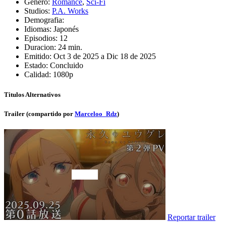
Genero:
Romance
,
Sci-Fi
Studios:
P.A. Works
Demografia:
Idiomas:
Japonés
Episodios:
12
Duracion:
24 min.
Emitido:
Oct 3 de 2025 a Dic 18 de 2025
Estado:
Concluido
Calidad:
1080p
Titulos Alternativos
Trailer (compartido por
Marceloo_Rdz
)
Reportar trailer