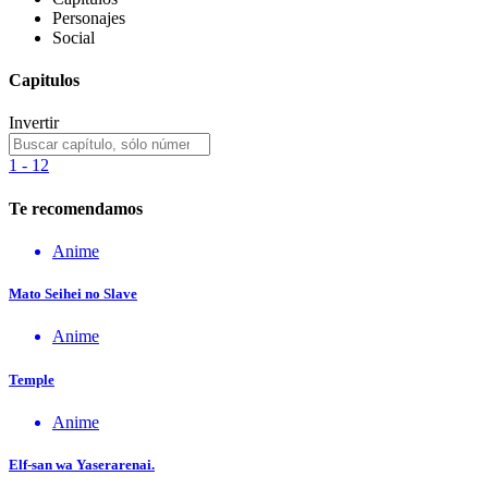
Personajes
Social
Capitulos
Invertir
1 - 12
Te recomendamos
Anime
Mato Seihei no Slave
Anime
Temple
Anime
Elf-san wa Yaserarenai.