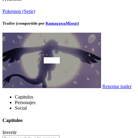
Pokemon (Serie)
Trailer (compartido por
KumagawaMisogi
)
Reportar trailer
Capitulos
Personajes
Social
Capitulos
Invertir