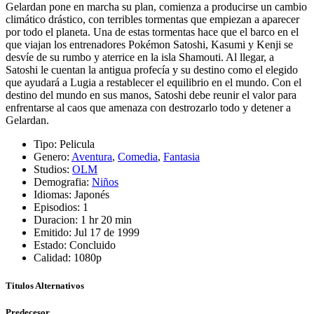
Gelardan pone en marcha su plan, comienza a producirse un cambio
climático drástico, con terribles tormentas que empiezan a aparecer
por todo el planeta. Una de estas tormentas hace que el barco en el
que viajan los entrenadores Pokémon Satoshi, Kasumi y Kenji se
desvíe de su rumbo y aterrice en la isla Shamouti. Al llegar, a
Satoshi le cuentan la antigua profecía y su destino como el elegido
que ayudará a Lugia a restablecer el equilibrio en el mundo. Con el
destino del mundo en sus manos, Satoshi debe reunir el valor para
enfrentarse al caos que amenaza con destrozarlo todo y detener a
Gelardan.
Tipo:
Pelicula
Genero:
Aventura
,
Comedia
,
Fantasia
Studios:
OLM
Demografia:
Niños
Idiomas:
Japonés
Episodios:
1
Duracion:
1 hr 20 min
Emitido:
Jul 17 de 1999
Estado:
Concluido
Calidad:
1080p
Titulos Alternativos
Predecesor