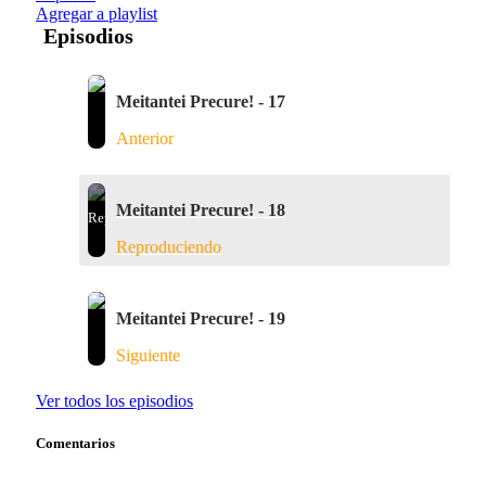
Agregar a playlist
Episodios
Meitantei Precure! - 17
Anterior
Meitantei Precure! - 18
Reproduciendo
Meitantei Precure! - 19
Siguiente
Ver todos los episodios
Comentarios