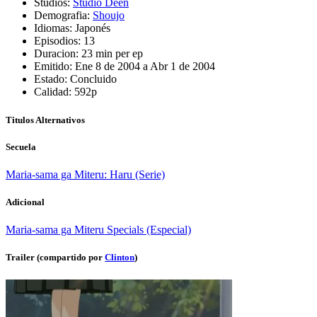
Studios:
Studio Deen
Demografia:
Shoujo
Idiomas:
Japonés
Episodios:
13
Duracion:
23 min per ep
Emitido:
Ene 8 de 2004 a Abr 1 de 2004
Estado:
Concluido
Calidad:
592p
Titulos Alternativos
Secuela
Maria-sama ga Miteru: Haru (Serie)
Adicional
Maria-sama ga Miteru Specials (Especial)
Trailer (compartido por
Clinton
)