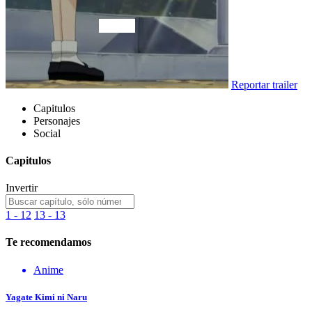
Reportar trailer
Capitulos
Personajes
Social
Capitulos
Invertir
1 - 12
13 - 13
Te recomendamos
Anime
Yagate Kimi ni Naru