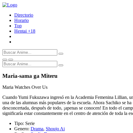
Directorio
Horario
Top
Hentai
+18
Maria-sama ga Miteru
Maria Watches Over Us
Cuando Yumi Fukuzawa ingresó en la Academia Femenina Lillian, una p
una de las alumnas más populares de la escuela. Ahora Sachiko se ha 
desconcertada, después de todo, ¡apenas se conocen! En todo el campu
significaría estar constantemente en el centro de atención de toda la es
Tipo:
Serie
Genero:
Drama
,
Shoujo Ai