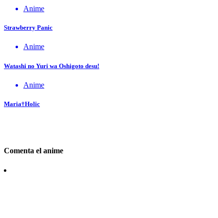
Anime
Strawberry Panic
Anime
Watashi no Yuri wa Oshigoto desu!
Anime
Maria†Holic
Comenta el anime