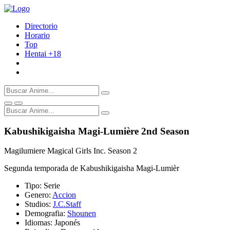
Directorio
Horario
Top
Hentai
+18
Kabushikigaisha Magi-Lumière 2nd Season
Magilumiere Magical Girls Inc. Season 2
Segunda temporada de Kabushikigaisha Magi-Lumièr
Tipo:
Serie
Genero:
Accion
Studios:
J.C.Staff
Demografia:
Shounen
Idiomas:
Japonés