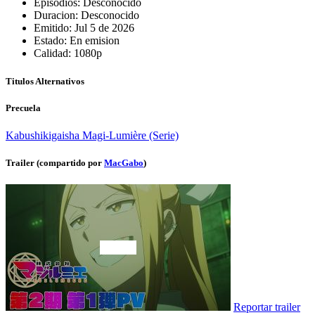
Episodios:
Desconocido
Duracion:
Desconocido
Emitido:
Jul 5 de 2026
Estado:
En emision
Calidad:
1080p
Titulos Alternativos
Precuela
Kabushikigaisha Magi-Lumière (Serie)
Trailer (compartido por
MacGabo
)
Reportar trailer