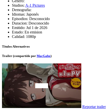
Genero:
Studios:
A-1 Pictures
Demografia:
Idiomas:
Japonés
Episodios:
Desconocido
Duracion:
Desconocido
Emitido:
Jul 1 de 2026
Estado:
En emision
Calidad:
1080p
Titulos Alternativos
Trailer (compartido por
MacGabo
)
Reportar trailer