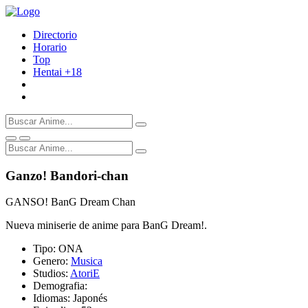
Directorio
Horario
Top
Hentai
+18
Ganzo! Bandori-chan
GANSO! BanG Dream Chan
Nueva miniserie de anime para BanG Dream!.
Tipo:
ONA
Genero:
Musica
Studios:
AtoriE
Demografia:
Idiomas:
Japonés