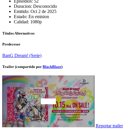
Episodios:
52
Duracion:
Desconocido
Emitido:
Oct 2 de 2025
Estado:
En emision
Calidad:
1080p
Titulos Alternativos
Predecesor
BanG Dream! (Serie)
Trailer (compartido por
BlackBlaze
)
Reportar trailer