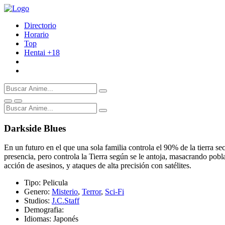
Directorio
Horario
Top
Hentai
+18
Darkside Blues
En un futuro en el que una sola familia controla el 90% de la tierra s
presencia, pero controla la Tierra según se le antoja, masacrando pobl
acción de asesinos, y ataques de alta precisión con satélites.
Tipo:
Pelicula
Genero:
Misterio
,
Terror
,
Sci-Fi
Studios:
J.C.Staff
Demografia:
Idiomas:
Japonés