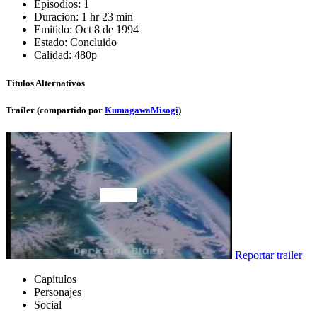
Episodios:
1
Duracion:
1 hr 23 min
Emitido:
Oct 8 de 1994
Estado:
Concluido
Calidad:
480p
Titulos Alternativos
Trailer (compartido por
KumagawaMisogi
)
Reportar trailer
Capitulos
Personajes
Social