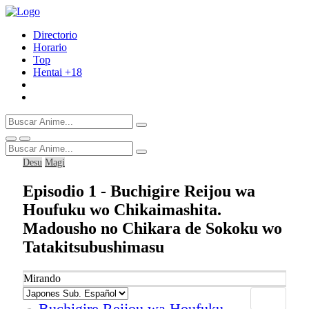
Directorio
Horario
Top
Hentai
+18
Desu
Magi
Episodio 1 - Buchigire Reijou wa
Houfuku wo Chikaimashita.
Madousho no Chikara de Sokoku wo
Tatakitsubushimasu
Mirando
Buchigire Reijou wa Houfuku